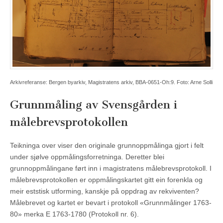
Arkivreferanse: Bergen byarkiv, Magistratens arkiv, BBA-0651-Oh:9. Foto: Arne Solli
Grunnmåling av Svensgården i
målebrevsprotokollen
Teikninga over viser den originale grunnoppmålinga gjort i felt
under sjølve oppmålingsforretninga. Deretter blei
grunnoppmålingane ført inn i magistratens målebrevsprotokoll. I
målebrevsprotokollen er oppmålingskartet gitt ein forenkla og
meir eststisk utforming, kanskje på oppdrag av rekviventen?
Målebrevet og kartet er bevart i protokoll «Grunnmålinger 1763-
80» merka E 1763-1780 (Protokoll nr. 6).