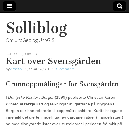
Solliblog
Om UrbGeo og UrbGIS
KONTORET
,
URBGEO
Kart over Svensgården
by
Arne Solli
•
januar 16, 2014
•
0 Comments
Grunnoppmålingar for Svensgården
I
Det tyske Kontor i Bergen
(1899) publiserte Christian Koren
Wiberg ei rekkje kart og teikningar av gardane på Bryggen i
Bergen der han refererte til «oppmålingsakter». Kartteikningane
inneheld detaljerte inndelingar av gardane i stuer (Handelsstuer)
og med tilhøyrande lister over stueeigarar i perioden frå midt på