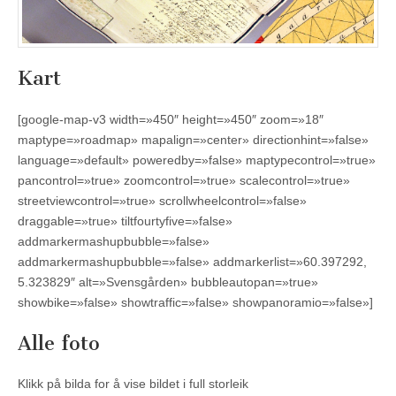
Kart
[google-map-v3 width=»450″ height=»450″ zoom=»18″
maptype=»roadmap» mapalign=»center» directionhint=»false»
language=»default» poweredby=»false» maptypecontrol=»true»
pancontrol=»true» zoomcontrol=»true» scalecontrol=»true»
streetviewcontrol=»true» scrollwheelcontrol=»false»
draggable=»true» tiltfourtyfive=»false»
addmarkermashupbubble=»false»
addmarkermashupbubble=»false» addmarkerlist=»60.397292,
5.323829″ alt=»Svensgården» bubbleautopan=»true»
showbike=»false» showtraffic=»false» showpanoramio=»false»]
Alle foto
Klikk på bilda for å vise bildet i full storleik