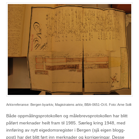
Arkivreferanse: Bergen byarkiv, Magistratens arkiv, BBA-0651-Oi:6. Foto: Arne Solli
Både oppmålingsprotokollen og målebrevsprotokollen har blitt
påført merknader heilt fram til 1985. Særleg kring 1948, med
innføring av nytt eigedomsregister i Bergen (sjå eigen blogg-
post) har det blitt ført inn merknader og korrigeringar. Desse